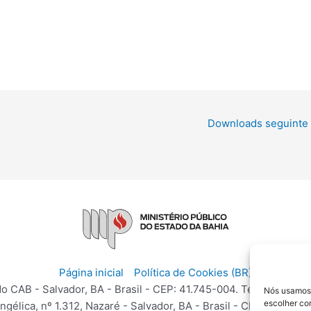
Downloads seguinte
Página inicial
Política de Cookies (BR)
o CAB - Salvador, BA - Brasil - CEP: 41.745-004. Telefone: disq
Nós usamos 
escolher co
élica, nº 1.312, Nazaré - Salvador, BA - Brasil - CEP: 40.050-