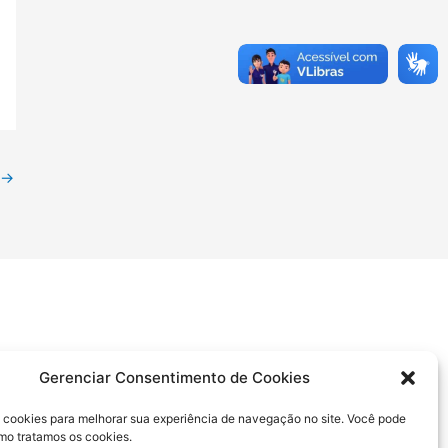
→
Gerenciar Consentimento de Cookies
ue 127 ou 0800 071 1422* (ligação gratuita).
cookies para melhorar sua experiência de navegação no site. Você pode
mo tratamos os cookies.
001. Telefone: disque 127 ou 0800 071 1422* (ligação