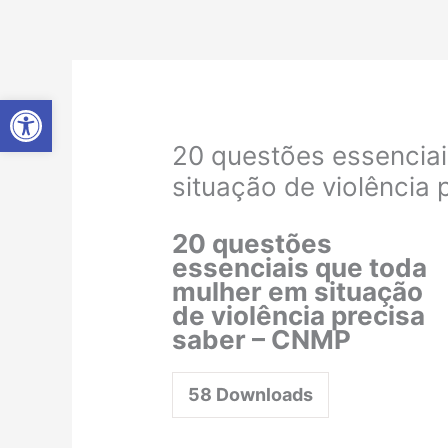
Ir
para
o
conteúdo
Abrir a barra de ferramentas
20 questões essencia
situação de violência
20 questões
essenciais que toda
mulher em situação
de violência precisa
saber – CNMP
58
Downloads