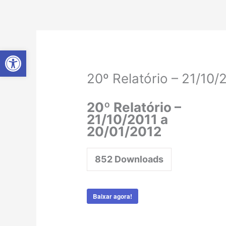
Ir
para
o
conteúdo
Abrir a barra de ferramentas
20º Relatório – 21/10/
20º Relatório –
21/10/2011 a
20/01/2012
852
Downloads
Baixar agora!