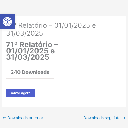
Ir
para
Abrir a barra de ferramentas
o
conteúdo
71º Relatório – 01/01/2025 e
31/03/2025
71º Relatório –
01/01/2025 e
31/03/2025
240
Downloads
Baixar agora!
←
Downloads anterior
Downloads seguinte
→