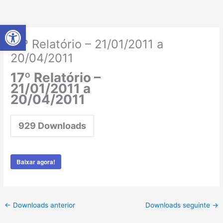
Ir
para
Abrir a barra de ferramentas
o
conteúdo
17º Relatório – 21/01/2011 a
20/04/2011
17º Relatório –
21/01/2011 a
20/04/2011
929
Downloads
Baixar agora!
←
Downloads anterior
Downloads seguinte
→