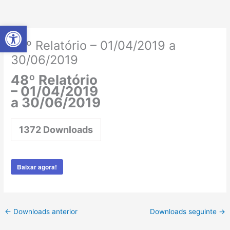
Ir
para
Abrir a barra de ferramentas
o
conteúdo
48º Relatório – 01/04/2019 a
30/06/2019
48º Relatório
– 01/04/2019
a 30/06/2019
1372
Downloads
Baixar agora!
←
Downloads anterior
Downloads seguinte
→